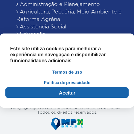
Administração e Planejamento
Agricultura, Pecuária, Meio Ambiente e
Reforma Agrária
Assistência Social
Educação
Esporte, Cultura e Lazer
Este site utiliza cookies para melhorar a
Finanças
experiência de navegação e disponibilizar
Indústria, Comércio, Turismo, Ciência e
funcionalidades adicionais
Tecnologia
Obras Públicas, Estradas e Rodagens
Termos de uso
Saneamento e Serviços Urbanos
Política de privacidade
Saúde
Aceitar
Copyright
2026- Prefeitura Municipal de Querência -
Todos os direitos reservados.