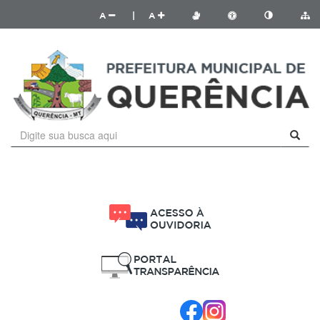
A
|
A