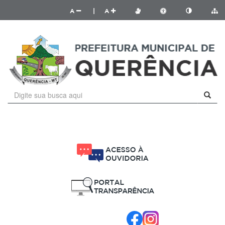
A
|
A