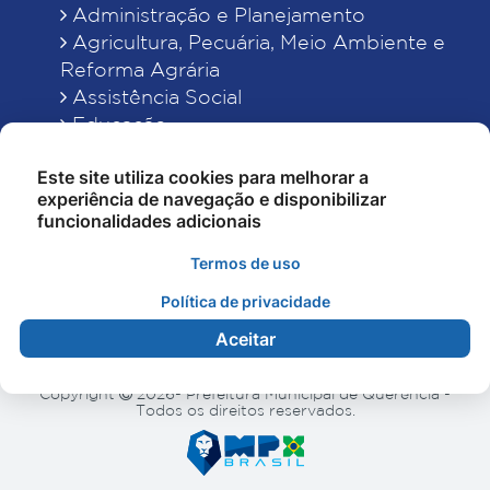
Administração e Planejamento
Agricultura, Pecuária, Meio Ambiente e
Reforma Agrária
Assistência Social
Educação
Esporte, Cultura e Lazer
Este site utiliza cookies para melhorar a
Finanças
experiência de navegação e disponibilizar
Indústria, Comércio, Turismo, Ciência e
funcionalidades adicionais
Tecnologia
Obras Públicas, Estradas e Rodagens
Termos de uso
Saneamento e Serviços Urbanos
Política de privacidade
Saúde
Aceitar
Copyright
2026- Prefeitura Municipal de Querência -
Todos os direitos reservados.