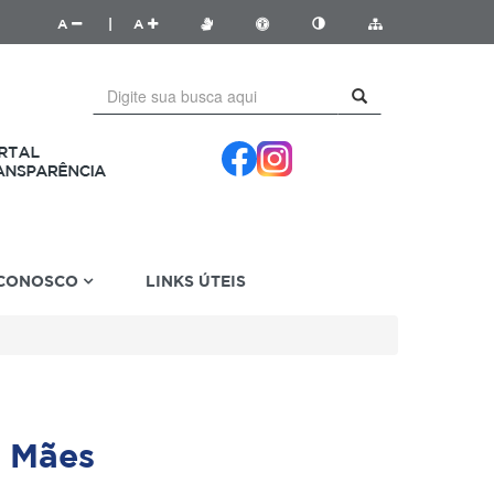
A
|
A
 CONOSCO
LINKS ÚTEIS
 Mães