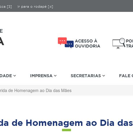
sca [3]
Ir para o rodapé [4]
IDADE
IMPRENSA
SECRETARIAS
FALE
rida de Homenagem ao Dia das Mães
ida de Homenagem ao Dia das