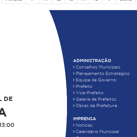
ADMINISTRAÇÃO
Conselhos Municipais
Planejamento Estratégico
Equipe de Governo
Prefeito
Vice-Prefeito
L DE
Galeria de Prefeitos
Obras da Prefeitura
A
IMPRENSA
13:00
Notícias
Calendário Municipal