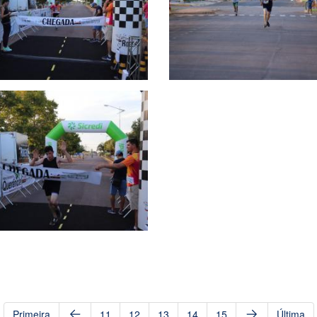
Primeira
11
12
13
14
15
Última