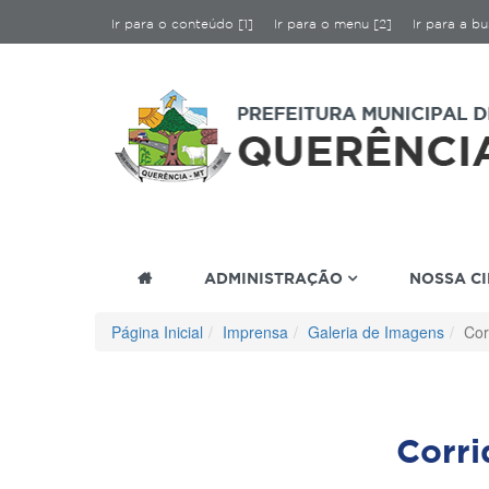
Ir para o conteúdo [1]
Ir para o menu [2]
Ir para a bu
ADMINISTRAÇÃO
NOSSA C
Página Inicial
Imprensa
Galeria de Imagens
Cor
Corr