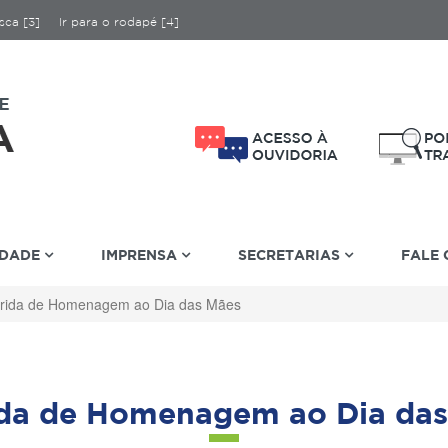
sca [3]
Ir para o rodapé [4]
IDADE
IMPRENSA
SECRETARIAS
FALE
rida de Homenagem ao Dia das Mães
ida de Homenagem ao Dia das