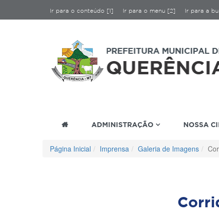
Ir para o conteúdo [1]
Ir para o menu [2]
Ir para a bu
ADMINISTRAÇÃO
NOSSA C
Página Inicial
Imprensa
Galeria de Imagens
Cor
Corr