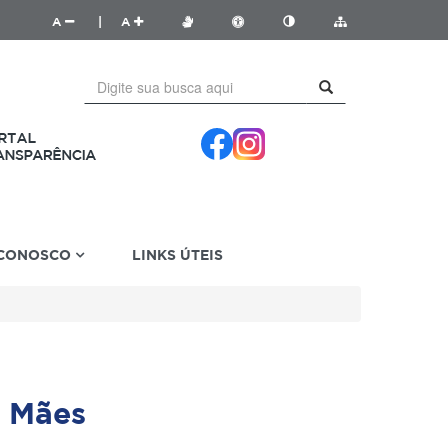
A
|
A
 CONOSCO
LINKS ÚTEIS
 Mães