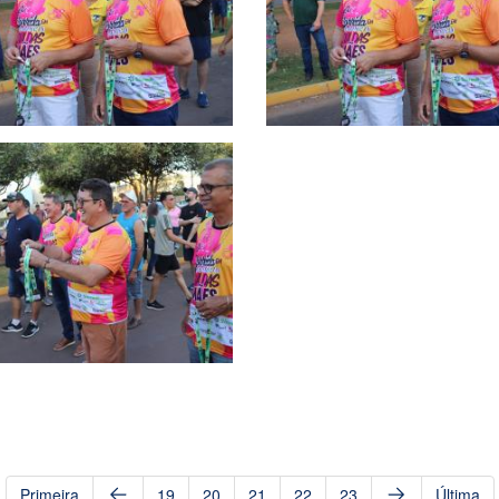
Primeira
19
20
21
22
23
Última