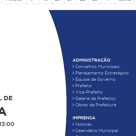
ADMINISTRAÇÃO
Conselhos Municipais
Planejamento Estratégico
Equipe de Governo
Prefeito
Vice-Prefeito
L DE
Galeria de Prefeitos
Obras da Prefeitura
A
IMPRENSA
13:00
Notícias
Calendário Municipal