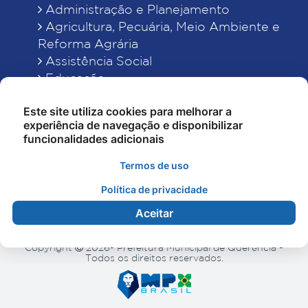
Administração e Planejamento
Agricultura, Pecuária, Meio Ambiente e
Reforma Agrária
Assistência Social
Educação
Esporte, Cultura e Lazer
Este site utiliza cookies para melhorar a
Finanças
experiência de navegação e disponibilizar
Indústria, Comércio, Turismo, Ciência e
funcionalidades adicionais
Tecnologia
Obras Públicas, Estradas e Rodagens
Termos de uso
Saneamento e Serviços Urbanos
Política de privacidade
Saúde
Aceitar
Copyright
2026- Prefeitura Municipal de Querência -
Todos os direitos reservados.