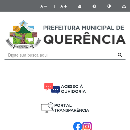
A
|
A