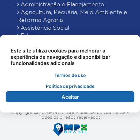
Administração e Planejamento
Agricultura, Pecuária, Meio Ambiente e
Reforma Agrária
Assistência Social
Educação
Esporte, Cultura e Lazer
Este site utiliza cookies para melhorar a
Finanças
experiência de navegação e disponibilizar
Indústria, Comércio, Turismo, Ciência e
funcionalidades adicionais
Tecnologia
Obras Públicas, Estradas e Rodagens
Termos de uso
Saneamento e Serviços Urbanos
Política de privacidade
Saúde
Aceitar
Copyright
2026- Prefeitura Municipal de Querência -
Todos os direitos reservados.