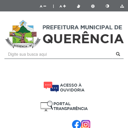
A
|
A