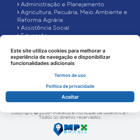
Administração e Planejamento
Agricultura, Pecuária, Meio Ambiente e
Reforma Agrária
Assistência Social
Educação
Esporte, Cultura e Lazer
Este site utiliza cookies para melhorar a
Finanças
experiência de navegação e disponibilizar
Indústria, Comércio, Turismo, Ciência e
funcionalidades adicionais
Tecnologia
Obras Públicas, Estradas e Rodagens
Termos de uso
Saneamento e Serviços Urbanos
Política de privacidade
Saúde
Aceitar
Copyright
2026- Prefeitura Municipal de Querência -
Todos os direitos reservados.