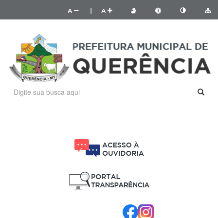
A
|
A