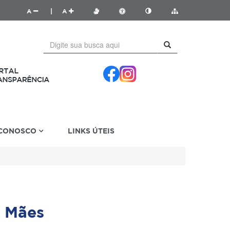
A
|
A
 CONOSCO
LINKS ÚTEIS
 Mães