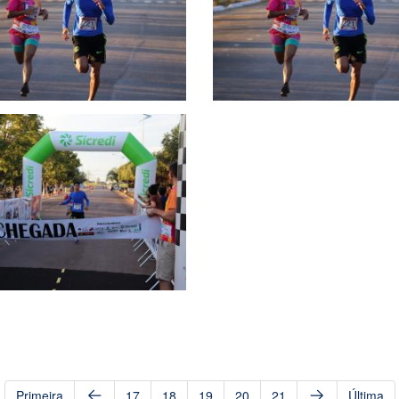
Primeira
17
18
19
20
21
Última