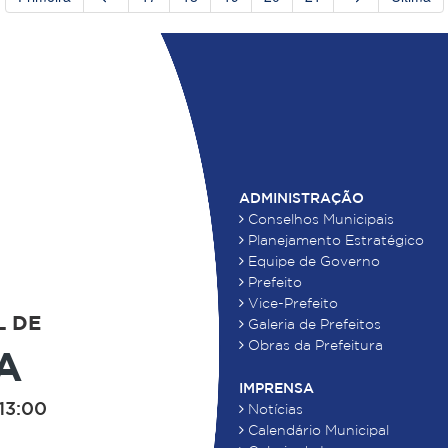
ADMINISTRAÇÃO
Conselhos Municipais
Planejamento Estratégico
Equipe de Governo
Prefeito
Vice-Prefeito
L DE
Galeria de Prefeitos
Obras da Prefeitura
A
IMPRENSA
13:00
Notícias
Calendário Municipal