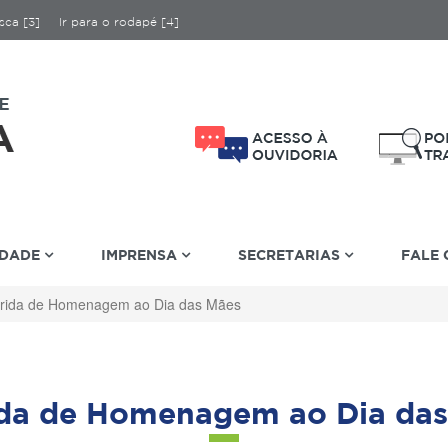
sca [3]
Ir para o rodapé [4]
IDADE
IMPRENSA
SECRETARIAS
FALE
rida de Homenagem ao Dia das Mães
ida de Homenagem ao Dia das