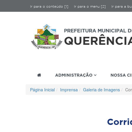
Ir para o conteúdo [1]
Ir para o menu [2]
Ir para a bu
ADMINISTRAÇÃO
NOSSA C
Página Inicial
Imprensa
Galeria de Imagens
Cor
Corr