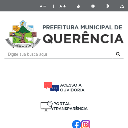
A
|
A