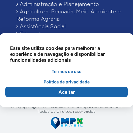
Administração e Planejamento
Agricultura, Pecuária, Meio Ambiente e
Reforma Agrária
Assistência Social
Educação
Esporte, Cultura e Lazer
Este site utiliza cookies para melhorar a
Finanças
experiência de navegação e disponibilizar
Indústria, Comércio, Turismo, Ciência e
funcionalidades adicionais
Tecnologia
Obras Públicas, Estradas e Rodagens
Termos de uso
Saneamento e Serviços Urbanos
Política de privacidade
Saúde
Aceitar
Copyright
2026- Prefeitura Municipal de Querência -
Todos os direitos reservados.