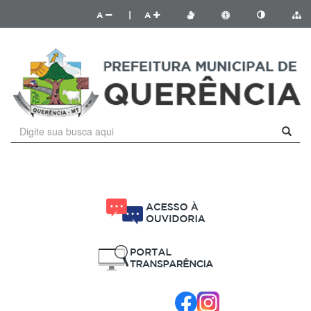
A
|
A