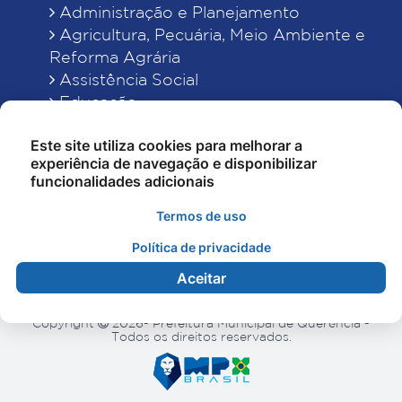
Administração e Planejamento
Agricultura, Pecuária, Meio Ambiente e
Reforma Agrária
Assistência Social
Educação
Esporte, Cultura e Lazer
Este site utiliza cookies para melhorar a
Finanças
experiência de navegação e disponibilizar
Indústria, Comércio, Turismo, Ciência e
funcionalidades adicionais
Tecnologia
Obras Públicas, Estradas e Rodagens
Termos de uso
Saneamento e Serviços Urbanos
Política de privacidade
Saúde
Aceitar
Copyright
2026- Prefeitura Municipal de Querência -
Todos os direitos reservados.