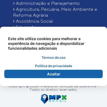
Administração e Planejamento
Agricultura, Pecuária, Meio Ambiente e
Reforma Agrária
Assistência Social
Educação
Esporte, Cultura e Lazer
Este site utiliza cookies para melhorar a
Finanças
experiência de navegação e disponibilizar
Indústria, Comércio, Turismo, Ciência e
funcionalidades adicionais
Tecnologia
Obras Públicas, Estradas e Rodagens
Termos de uso
Saneamento e Serviços Urbanos
Política de privacidade
Saúde
Aceitar
Copyright
2026- Prefeitura Municipal de Querência -
Todos os direitos reservados.