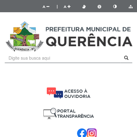
A
|
A