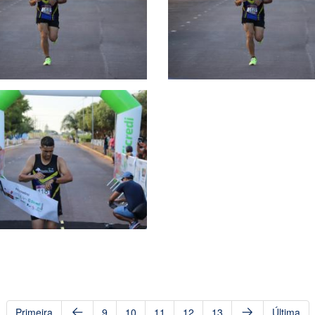
Primeira
9
10
11
12
13
Última