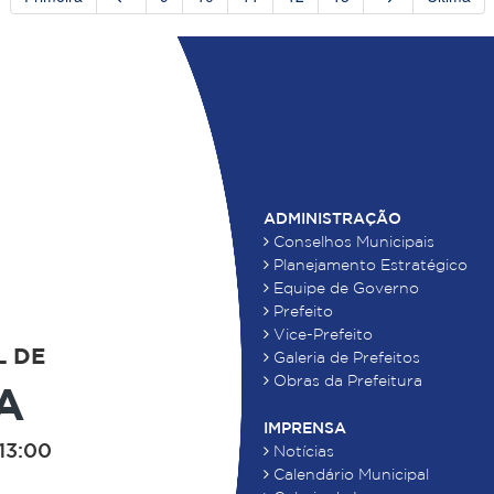
ADMINISTRAÇÃO
Conselhos Municipais
Planejamento Estratégico
Equipe de Governo
Prefeito
Vice-Prefeito
L DE
Galeria de Prefeitos
Obras da Prefeitura
A
IMPRENSA
13:00
Notícias
Calendário Municipal