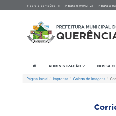
Ir para o conteúdo [1]
Ir para o menu [2]
Ir para a bu
ADMINISTRAÇÃO
NOSSA C
Página Inicial
Imprensa
Galeria de Imagens
Cor
Corr