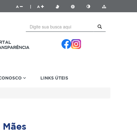
A
|
A
 CONOSCO
LINKS ÚTEIS
 Mães