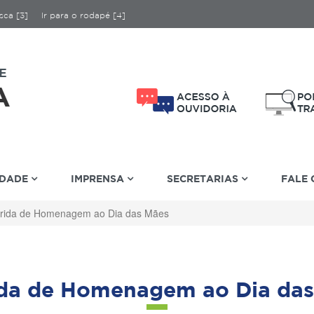
sca [3]
Ir para o rodapé [4]
IDADE
IMPRENSA
SECRETARIAS
FALE
rida de Homenagem ao Dia das Mães
ida de Homenagem ao Dia das