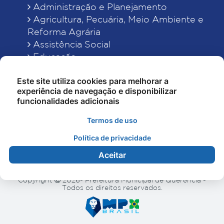
Administração e Planejamento
Agricultura, Pecuária, Meio Ambiente e
Reforma Agrária
Assistência Social
Educação
Esporte, Cultura e Lazer
Este site utiliza cookies para melhorar a
Finanças
experiência de navegação e disponibilizar
Indústria, Comércio, Turismo, Ciência e
funcionalidades adicionais
Tecnologia
Obras Públicas, Estradas e Rodagens
Termos de uso
Saneamento e Serviços Urbanos
Política de privacidade
Saúde
Aceitar
Copyright
2026- Prefeitura Municipal de Querência -
Todos os direitos reservados.