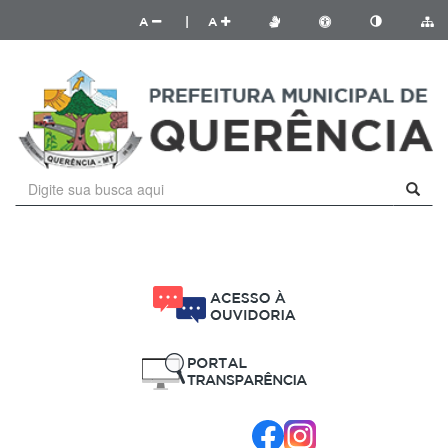
A
|
A