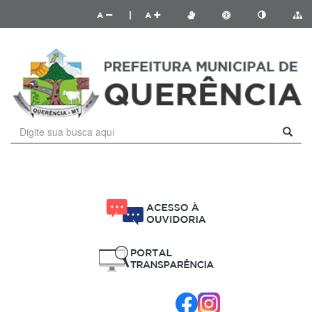
A
|
A