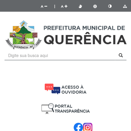
A
|
A