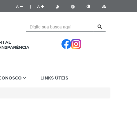
A
|
A
 CONOSCO
LINKS ÚTEIS