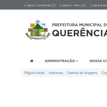
Ir para o conteúdo [1]
Ir para o menu [2]
Ir para a bu
ADMINISTRAÇÃO
NOSSA C
Página Inicial
Imprensa
Galeria de Imagens
Cop