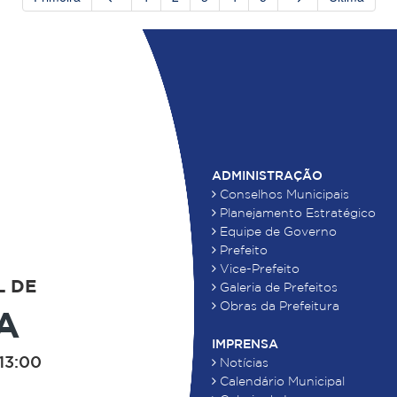
ADMINISTRAÇÃO
Conselhos Municipais
Planejamento Estratégico
Equipe de Governo
Prefeito
Vice-Prefeito
L DE
Galeria de Prefeitos
Obras da Prefeitura
A
IMPRENSA
13:00
Notícias
Calendário Municipal