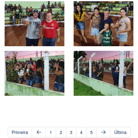
Primeira
1
2
3
4
5
Última