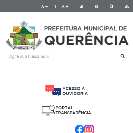
A
|
A