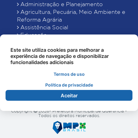
Administração e Planejamento
Agricultura, Pecuária, Meio Ambiente e
Reforma Agrária
Assistência Social
Educação
Esporte, Cultura e Lazer
Este site utiliza cookies para melhorar a
Finanças
experiência de navegação e disponibilizar
Indústria, Comércio, Turismo, Ciência e
funcionalidades adicionais
Tecnologia
Obras Públicas, Estradas e Rodagens
Termos de uso
Saneamento e Serviços Urbanos
Política de privacidade
Saúde
Aceitar
Copyright
2026- Prefeitura Municipal de Querência -
Todos os direitos reservados.