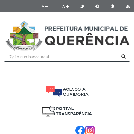
A
|
A