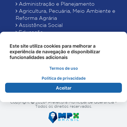
Administração e Planejamento
Agricultura, Pecuária, Meio Ambiente e
Reforma Agrária
Assistência Social
Educação
Esporte, Cultura e Lazer
Este site utiliza cookies para melhorar a
Finanças
experiência de navegação e disponibilizar
Indústria, Comércio, Turismo, Ciência e
funcionalidades adicionais
Tecnologia
Obras Públicas, Estradas e Rodagens
Termos de uso
Saneamento e Serviços Urbanos
Política de privacidade
Saúde
Aceitar
Copyright
2026- Prefeitura Municipal de Querência -
Todos os direitos reservados.