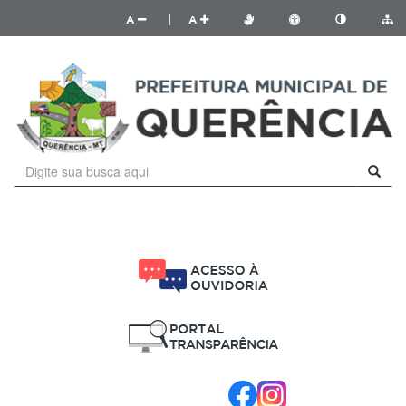
A
|
A