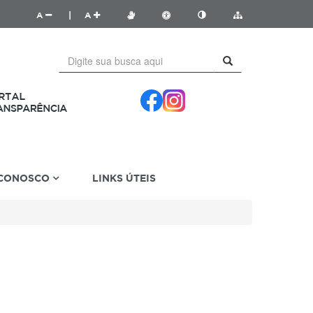
A
|
A
 CONOSCO
LINKS ÚTEIS