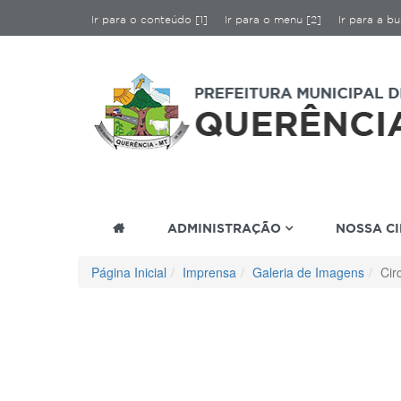
Ir para o conteúdo [1]
Ir para o menu [2]
Ir para a bu
ADMINISTRAÇÃO
NOSSA C
Página Inicial
Imprensa
Galeria de Imagens
Cir