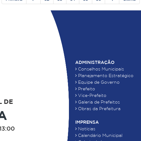
ADMINISTRAÇÃO
Conselhos Municipais
Planejamento Estratégico
Equipe de Governo
Prefeito
Vice-Prefeito
L DE
Galeria de Prefeitos
Obras da Prefeitura
A
IMPRENSA
13:00
Notícias
Calendário Municipal