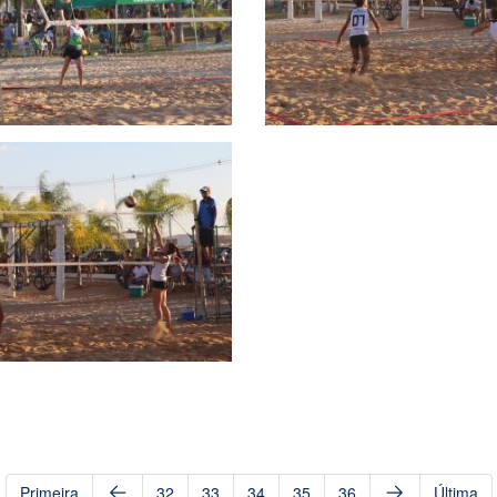
Primeira
32
33
34
35
36
Última