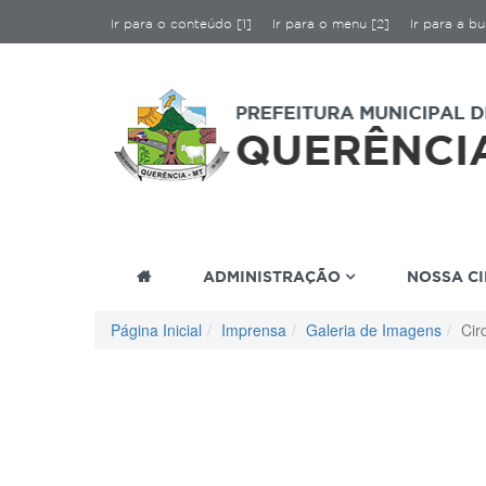
Ir para o conteúdo [1]
Ir para o menu [2]
Ir para a bu
ADMINISTRAÇÃO
NOSSA C
Página Inicial
Imprensa
Galeria de Imagens
Cir