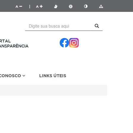
A
|
A
 CONOSCO
LINKS ÚTEIS