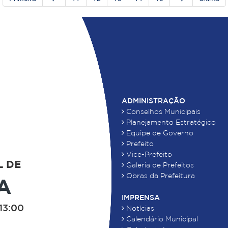
ADMINISTRAÇÃO
Conselhos Municipais
Planejamento Estratégico
Equipe de Governo
Prefeito
Vice-Prefeito
L DE
Galeria de Prefeitos
Obras da Prefeitura
A
IMPRENSA
13:00
Notícias
Calendário Municipal