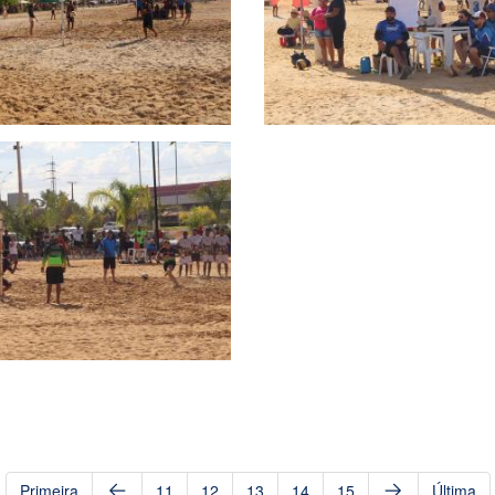
Primeira
11
12
13
14
15
Última