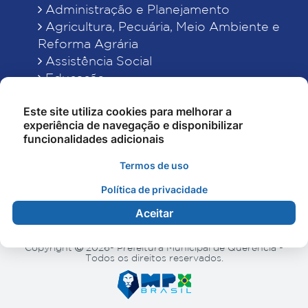
Administração e Planejamento
Agricultura, Pecuária, Meio Ambiente e
Reforma Agrária
Assistência Social
Educação
Esporte, Cultura e Lazer
Este site utiliza cookies para melhorar a
Finanças
experiência de navegação e disponibilizar
Indústria, Comércio, Turismo, Ciência e
funcionalidades adicionais
Tecnologia
Obras Públicas, Estradas e Rodagens
Termos de uso
Saneamento e Serviços Urbanos
Política de privacidade
Saúde
Aceitar
Copyright
2026- Prefeitura Municipal de Querência -
Todos os direitos reservados.