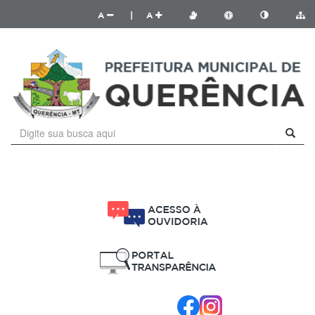
A
|
A