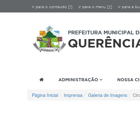
Ir para o conteúdo [1]
Ir para o menu [2]
Ir para a bu
ADMINISTRAÇÃO
NOSSA C
Página Inicial
Imprensa
Galeria de Imagens
Cir