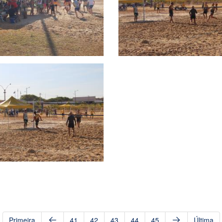
Primeira
41
42
43
44
45
Última