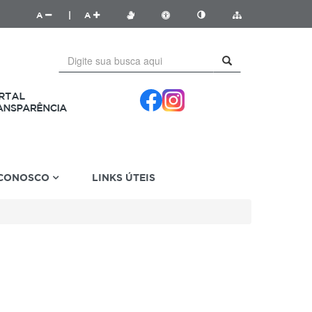
A
|
A
 CONOSCO
LINKS ÚTEIS