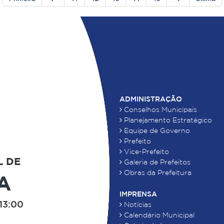
ADMINISTRAÇÃO
Conselhos Municipais
Planejamento Estratégico
Equipe de Governo
Prefeito
Vice-Prefeito
L DE
Galeria de Prefeitos
Obras da Prefeitura
A
IMPRENSA
13:00
Notícias
Calendário Municipal