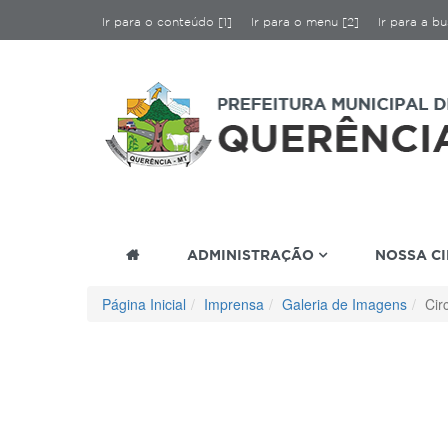
Ir para o conteúdo [1]
Ir para o menu [2]
Ir para a bu
ADMINISTRAÇÃO
NOSSA C
Página Inicial
Imprensa
Galeria de Imagens
Cir