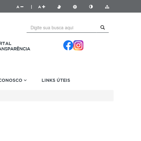
A
|
A
 CONOSCO
LINKS ÚTEIS