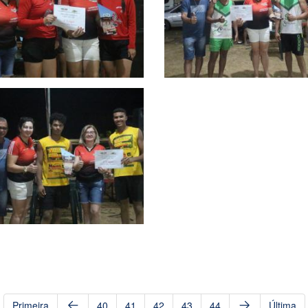
Primeira
40
41
42
43
44
Última