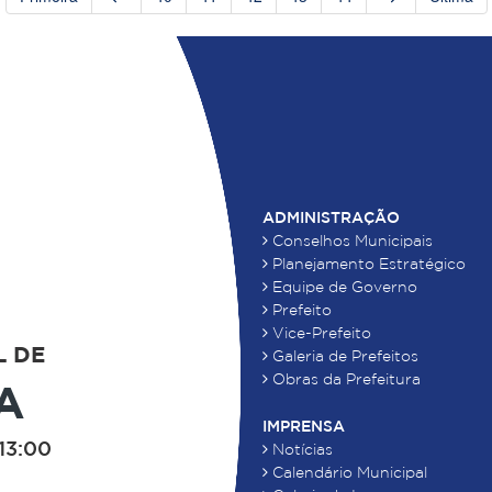
ADMINISTRAÇÃO
Conselhos Municipais
Planejamento Estratégico
Equipe de Governo
Prefeito
Vice-Prefeito
L DE
Galeria de Prefeitos
Obras da Prefeitura
A
IMPRENSA
13:00
Notícias
Calendário Municipal