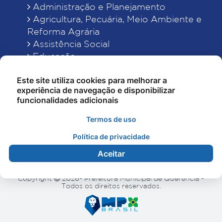
Administração e Planejamento
Agricultura, Pecuária, Meio Ambiente e
Reforma Agrária
Assistência Social
Educação
Esporte, Cultura e Lazer
Este site utiliza cookies para melhorar a
Finanças
experiência de navegação e disponibilizar
Indústria, Comércio, Turismo, Ciência e
funcionalidades adicionais
Tecnologia
Obras Públicas, Estradas e Rodagens
Termos de uso
Saneamento e Serviços Urbanos
Política de privacidade
Saúde
Aceitar
Copyright
2026- Prefeitura Municipal de Querência -
Todos os direitos reservados.