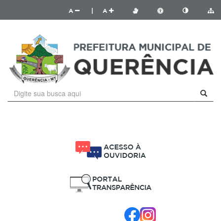
A
|
A