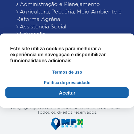
Administração e Planejamento
Agricultura, Pecuária, Meio Ambiente e
Reforma Agrária
Assistência Social
Educação
Esporte, Cultura e Lazer
Este site utiliza cookies para melhorar a
Finanças
experiência de navegação e disponibilizar
Indústria, Comércio, Turismo, Ciência e
funcionalidades adicionais
Tecnologia
Obras Públicas, Estradas e Rodagens
Termos de uso
Saneamento e Serviços Urbanos
Política de privacidade
Saúde
Aceitar
Copyright
2026- Prefeitura Municipal de Querência -
Todos os direitos reservados.