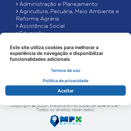
Administração e Planejamento
Agricultura, Pecuária, Meio Ambiente e
Reforma Agrária
Assistência Social
Educação
Esporte, Cultura e Lazer
Este site utiliza cookies para melhorar a
Finanças
experiência de navegação e disponibilizar
Indústria, Comércio, Turismo, Ciência e
funcionalidades adicionais
Tecnologia
Obras Públicas, Estradas e Rodagens
Termos de uso
Saneamento e Serviços Urbanos
Política de privacidade
Saúde
Aceitar
Copyright
2026- Prefeitura Municipal de Querência -
Todos os direitos reservados.