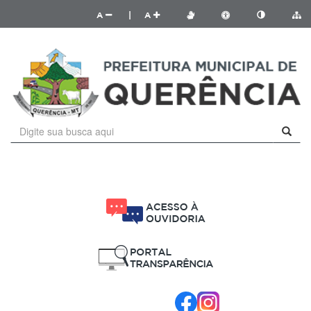
A
|
A