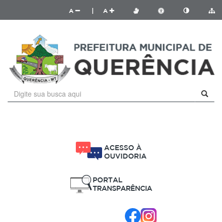
A
|
A