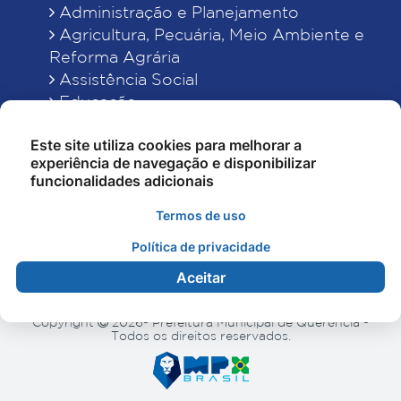
Administração e Planejamento
Agricultura, Pecuária, Meio Ambiente e
Reforma Agrária
Assistência Social
Educação
Esporte, Cultura e Lazer
Este site utiliza cookies para melhorar a
Finanças
experiência de navegação e disponibilizar
Indústria, Comércio, Turismo, Ciência e
funcionalidades adicionais
Tecnologia
Obras Públicas, Estradas e Rodagens
Termos de uso
Saneamento e Serviços Urbanos
Política de privacidade
Saúde
Aceitar
Copyright
2026- Prefeitura Municipal de Querência -
Todos os direitos reservados.