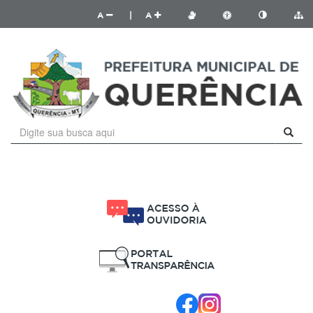
A
|
A