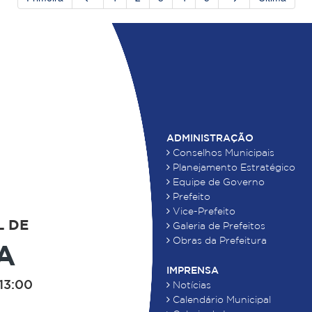
ADMINISTRAÇÃO
Conselhos Municipais
Planejamento Estratégico
Equipe de Governo
Prefeito
Vice-Prefeito
L DE
Galeria de Prefeitos
Obras da Prefeitura
A
IMPRENSA
13:00
Notícias
Calendário Municipal