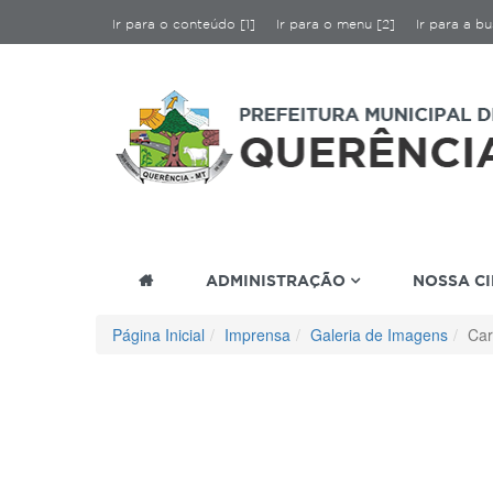
Ir para o conteúdo [1]
Ir para o menu [2]
Ir para a bu
ADMINISTRAÇÃO
NOSSA C
Página Inicial
Imprensa
Galeria de Imagens
Car