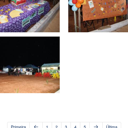
Primeira
1
2
3
4
5
Última