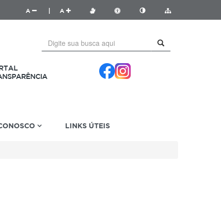
A
|
A
 CONOSCO
LINKS ÚTEIS