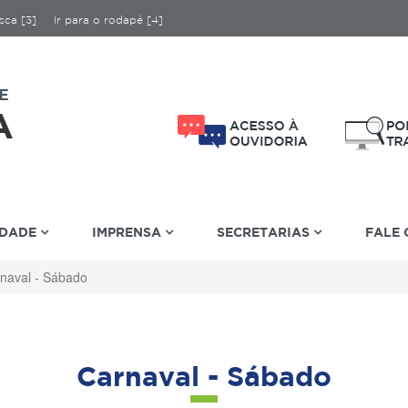
sca [3]
Ir para o rodapé [4]
IDADE
IMPRENSA
SECRETARIAS
FALE
naval - Sábado
Carnaval - Sábado