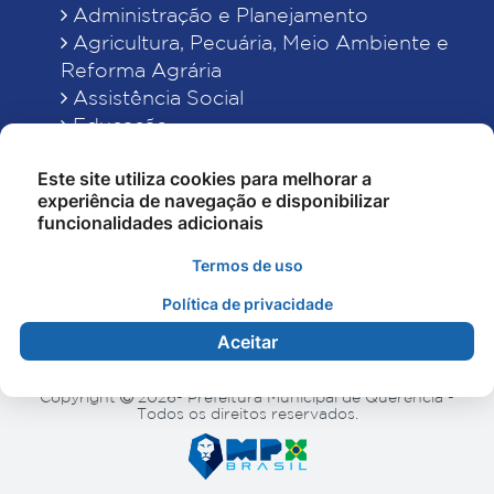
Administração e Planejamento
Agricultura, Pecuária, Meio Ambiente e
Reforma Agrária
Assistência Social
Educação
Esporte, Cultura e Lazer
Este site utiliza cookies para melhorar a
Finanças
experiência de navegação e disponibilizar
Indústria, Comércio, Turismo, Ciência e
funcionalidades adicionais
Tecnologia
Obras Públicas, Estradas e Rodagens
Termos de uso
Saneamento e Serviços Urbanos
Política de privacidade
Saúde
Aceitar
Copyright
2026- Prefeitura Municipal de Querência -
Todos os direitos reservados.