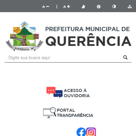
A
|
A