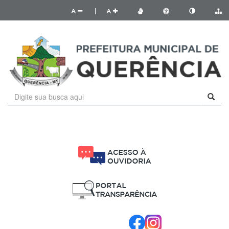
A
|
A