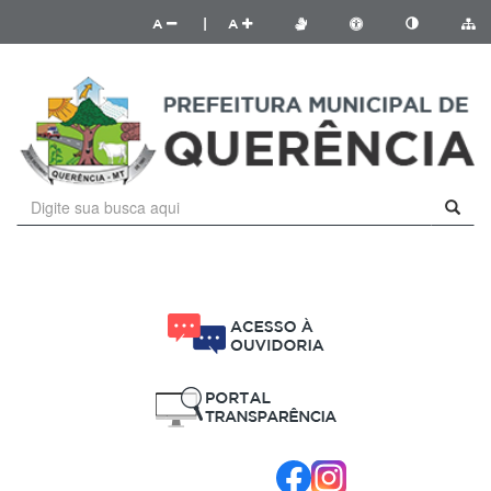
A
|
A