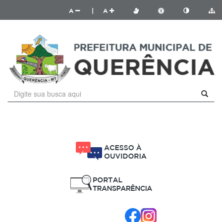
A
|
A