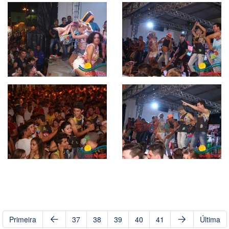
Primeira
37
38
39
40
41
Última