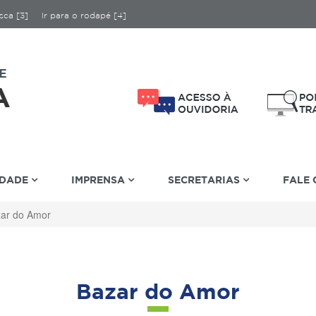
sca [3]
Ir para o rodapé [4]
IDADE
IMPRENSA
SECRETARIAS
FALE
ar do Amor
Bazar do Amor