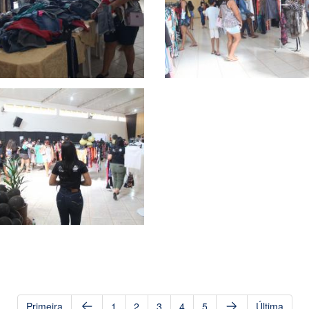
Primeira
1
2
3
4
5
Última