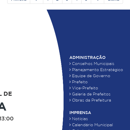
ADMINISTRAÇÃO
Conselhos Municipais
Planejamento Estratégico
Equipe de Governo
Prefeito
Vice-Prefeito
L DE
Galeria de Prefeitos
Obras da Prefeitura
A
IMPRENSA
13:00
Notícias
Calendário Municipal