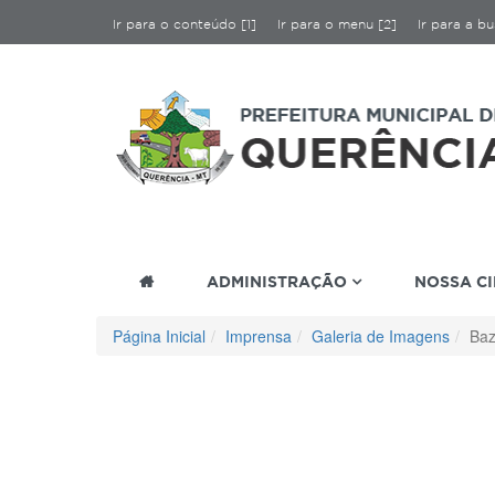
Ir para o conteúdo [1]
Ir para o menu [2]
Ir para a bu
ADMINISTRAÇÃO
NOSSA C
Página Inicial
Imprensa
Galeria de Imagens
Baz