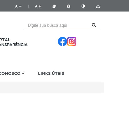
A
|
A
 CONOSCO
LINKS ÚTEIS