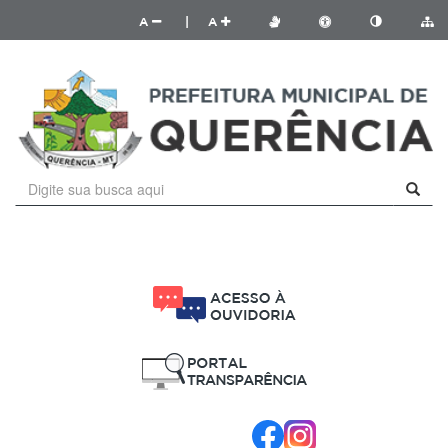
A
|
A