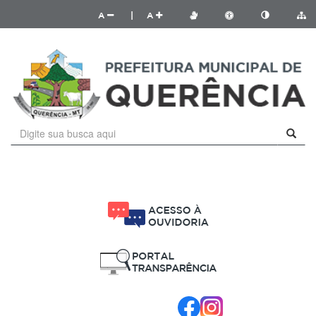
A
|
A