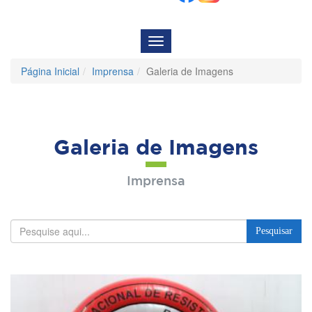
Menu
de
Navegação
Página Inicial
Imprensa
Galeria de Imagens
Galeria de Imagens
Imprensa
Pesquisar