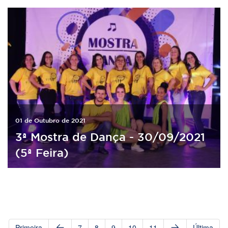
01 de Outubro de 2021
3ª Mostra de Dança - 30/09/2021
(5ª Feira)
Primeira
7
8
9
10
11
Última