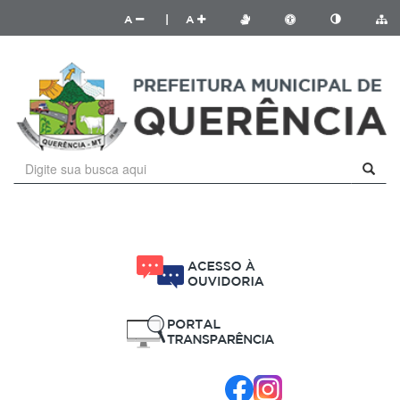
A
|
A