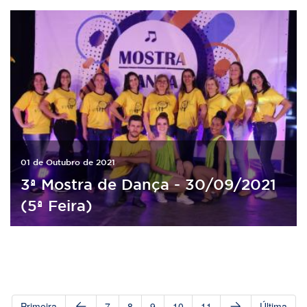
01 de Outubro de 2021
3ª Mostra de Dança - 30/09/2021
(5ª Feira)
Primeira
7
8
9
10
11
Última