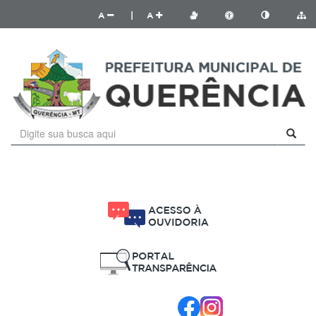
A
|
A