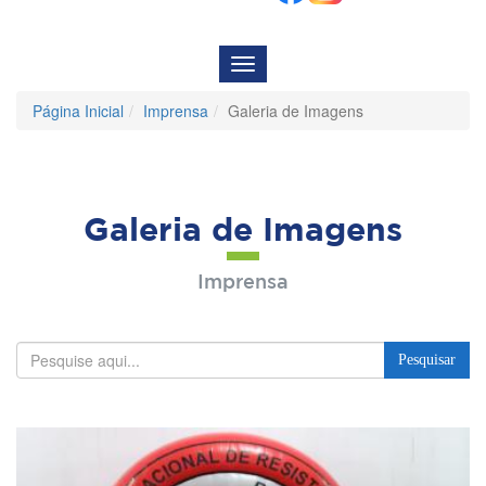
Menu
de
Navegação
Página Inicial
Imprensa
Galeria de Imagens
Galeria de Imagens
Imprensa
Pesquisar