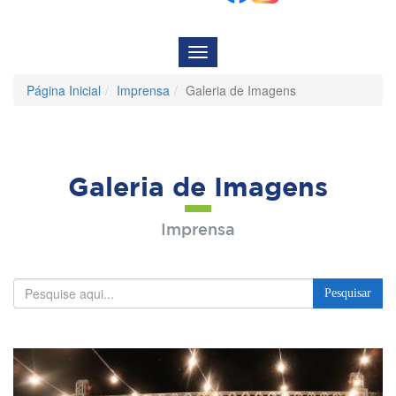
Menu
de
Navegação
Página Inicial
Imprensa
Galeria de Imagens
Galeria de Imagens
Imprensa
Pesquisar