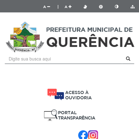
A
|
A