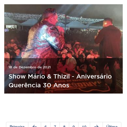
18 de Dezembro de 2021
Show Mário & Thizil - Aniversário
Querência 30 Anos
Primeira
6
7
8
9
10
Última