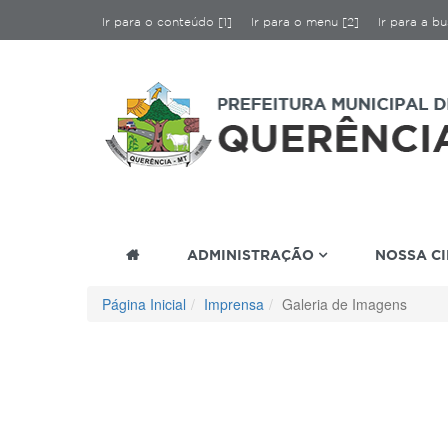
Ir para o conteúdo [1]
Ir para o menu [2]
Ir para a bu
ADMINISTRAÇÃO
NOSSA C
Página Inicial
Imprensa
Galeria de Imagens