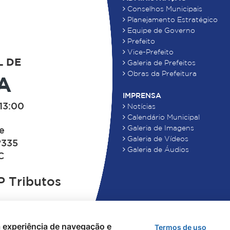
Conselhos Municipais
Planejamento Estratégico
Equipe de Governo
Prefeito
Vice-Prefeito
L DE
Galeria de Prefeitos
Obras da Prefeitura
A
IMPRENSA
13:00
Notícias
Calendário Municipal
Galeria de Imagens
de
Galeria de Vídeos
°335
Galeria de Áudios
C
 Tributos
 a experiência de navegação e
Termos de uso