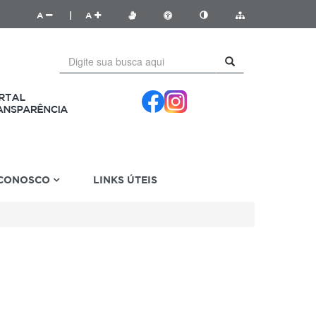
A
|
A
 CONOSCO
LINKS ÚTEIS