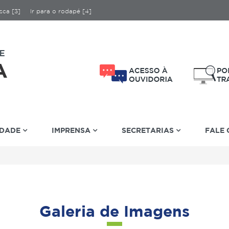
sca [3]
Ir para o rodapé [4]
IDADE
IMPRENSA
SECRETARIAS
FALE
Galeria de Imagens