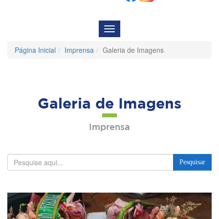
Menu
de
Navegação
Página Inicial
Imprensa
Galeria de Imagens
Galeria de Imagens
Imprensa
Pesquisar