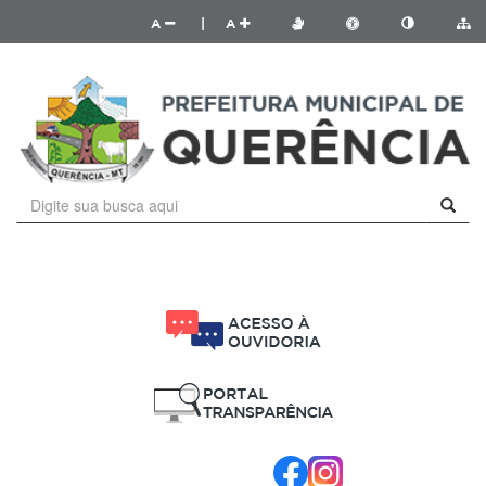
A
|
A