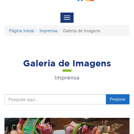
Menu
de
Navegação
Página Inicial
Imprensa
Galeria de Imagens
Galeria de Imagens
Imprensa
Pesquisar