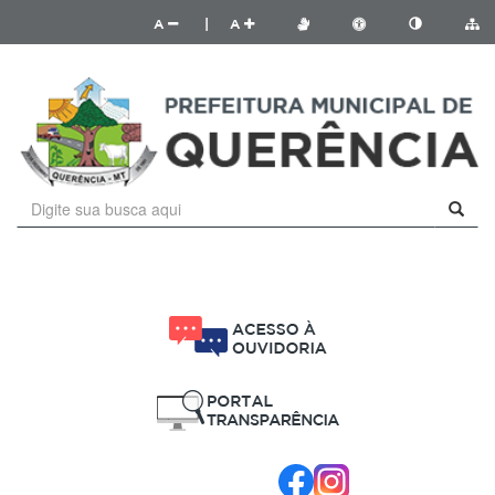
A
|
A