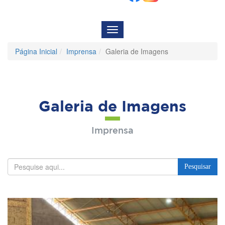
Menu
de
Navegação
Página Inicial
Imprensa
Galeria de Imagens
Galeria de Imagens
Imprensa
Pesquisar