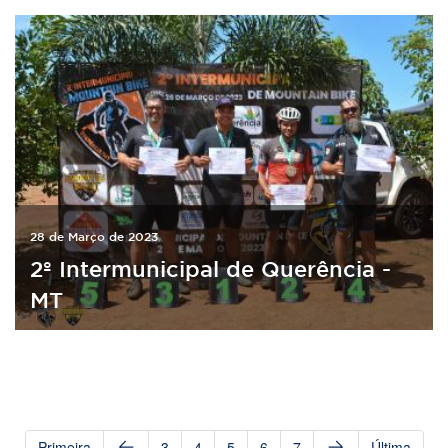
28 de Março de 2023
2º Intermunicipal de Querência -
MT
Primeira
3
4
5
6
7
Última