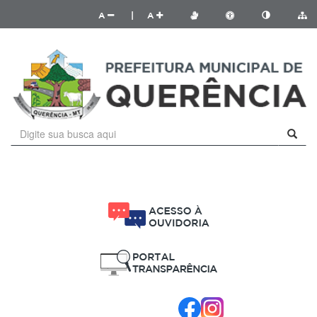
A
|
A