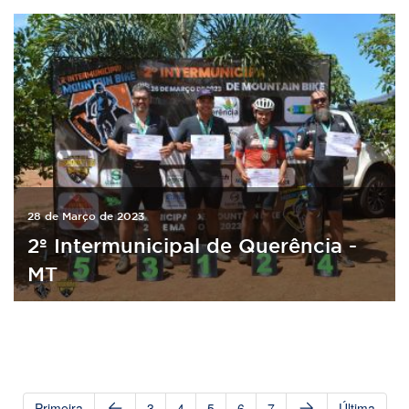
28 de Março de 2023
2º Intermunicipal de Querência -
MT
Primeira
3
4
5
6
7
Última