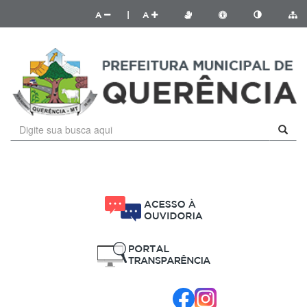
A
|
A