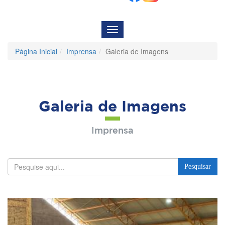
Menu
de
Navegação
Página Inicial
Imprensa
Galeria de Imagens
Galeria de Imagens
Imprensa
Pesquisar