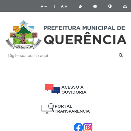
A
|
A