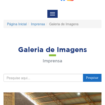
Menu
de
Navegação
Página Inicial
Imprensa
Galeria de Imagens
Galeria de Imagens
Imprensa
Pesquisar