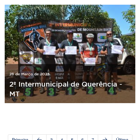
28 de Março de 2023
2º Intermunicipal de Querência -
MT
Primeira
3
4
5
6
7
Última