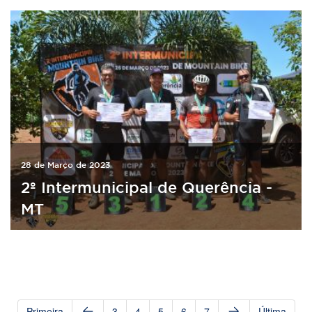
28 de Março de 2023
2º Intermunicipal de Querência -
MT
Primeira
3
4
5
6
7
Última