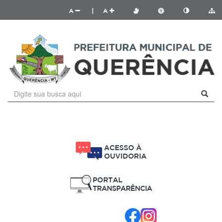
A
|
A