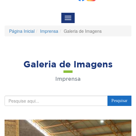
Menu
de
Navegação
Página Inicial
Imprensa
Galeria de Imagens
Galeria de Imagens
Imprensa
Pesquisar