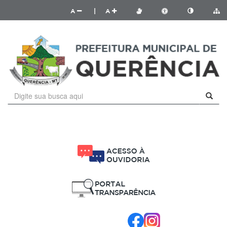
A
|
A