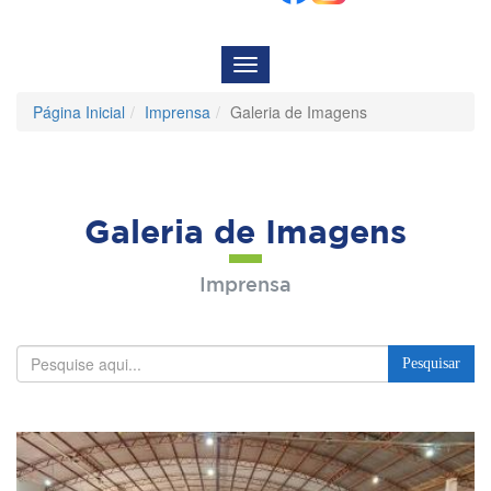
Menu
de
Navegação
Página Inicial
Imprensa
Galeria de Imagens
Galeria de Imagens
Imprensa
Pesquisar