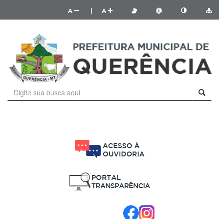
A
|
A