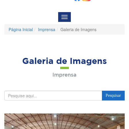
Menu
de
Navegação
Página Inicial
Imprensa
Galeria de Imagens
Galeria de Imagens
Imprensa
Pesquisar