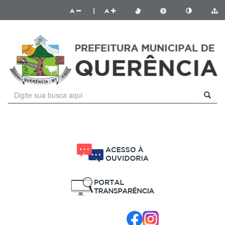
A
|
A