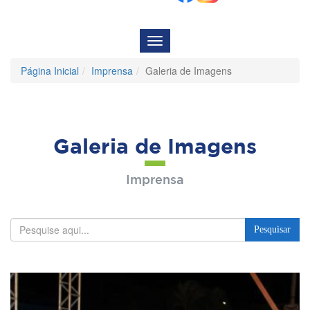
Menu
de
Navegação
Página Inicial
Imprensa
Galeria de Imagens
Galeria de Imagens
Imprensa
Pesquisar